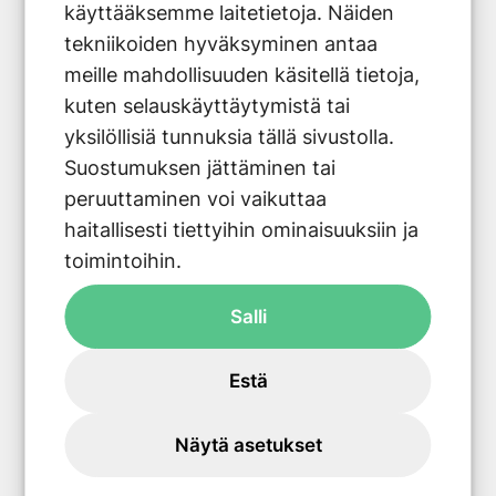
ja ladata sähköautosi. Sijoitetun
käyttääksemme laitetietoja. Näiden
pääoman vuosittainen tuotto on 5-
tekniikoiden hyväksyminen antaa
20%.
meille mahdollisuuden käsitellä tietoja,
kuten selauskäyttäytymistä tai
yksilöllisiä tunnuksia tällä sivustolla.
Lue lisää
Suostumuksen jättäminen tai
peruuttaminen voi vaikuttaa
haitallisesti tiettyihin ominaisuuksiin ja
toimintoihin.
Salli
Estä
Näytä asetukset