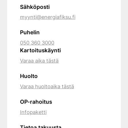
Sähköposti
myynti@energiafiksu.fi
Puhelin
050 360 3000
Kartoituskäynti
Varaa aika tästä
Huolto
Varaa huoltoaika tästä
OP-rahoitus
Infopaketti
Tietoa takuusta