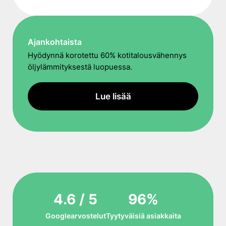
Ajankohtaista
Hyödynnä korotettu 60% kotitalousvähennys
öljylämmityksestä luopuessa.
Lue lisää
4.6 / 5
96%
Googlearvostelut
Tyytyväisiä asiakkaita