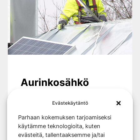
Aurinkosähkö
Omalta katolta tuotettu puhdas
Evästekäytäntö
aurinkoenergia säästää luontoa ja
rahaa ilman ikäviä siirtokustannuksia.
Parhaan kokemuksen tarjoamiseksi
Voit lämmittää käyttöveden ja
käytämme teknologioita, kuten
asuintilat miellyttäviksi, valaista kotisi
evästeitä, tallentaaksemme ja/tai