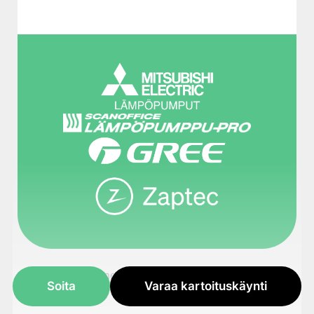
© 2026 Energiafiksu.fi
Tietosuojaseloste
Soita
Varaa kartoituskäynti
Design by
Avinse
Code by
Lucci