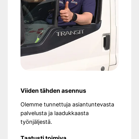
Lue lisää maahantuojan sivuilta
Lue takuuehdoista
Perusasenustyö sisältää:
(570€)
Sisä- ja ulkoyksikön
asennustyö (max. 4m
matkalle)
Viiden tähden asennus
Seinätelineen kiinnitys tai
maajalan kokoaminen
Olemme tunnettuja asiantuntevasta
Ulkoyksikön asennus
palvelusta ja laadukkaasta
seinätelineeseen tai
työnjäljestä.
maajalkaan
Yksi läpivientityö
Taatusti toimiva