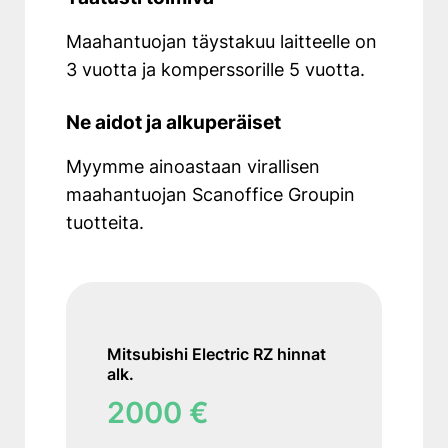
puurakenteiseen seinään
Seinän läpivientiputken
Maahantuojan täystakuu laitteelle on
asennus
3 vuotta ja komperssorille 5 vuotta.
Kylmäaineputkien asennus ja
Ne aidot ja alkuperäiset
kartiointi
Kylmäainekanavan tyhjiöinti
Myymme ainoastaan virallisen
Kondenssivesiputken
maahantuojan Scanoffice Groupin
asennus
tuotteita.
Läpiviennin tiivistystyöt
Kylmäaineputkien
asennuskanavan
(suojakourut) asennustyö
Ilmalämpöpumpun
Mitsubishi Electric RZ hinnat
alk.
sähköistys maadoitetusta
pistorasiasta (sähkönsyöttö
2000 €
min 10A, 4m säteellä) ellei