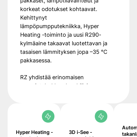
pakkaset, lämpötilavaihtelut ja
korkeat odotukset kohtaavat.
Kehittynyt
lämpöpumpputekniikka, Hyper
Heating -toiminto ja uusi R290-
kylmäaine takaavat luotettavan ja
tasaisen lämmityksen jopa –35 °C
pakkasessa.
RZ yhdistää erinomaisen
energiatehokkuuden, hiljaisen
toiminnan ja älykkäät
ominaisuudet, kuten 3D i-See -
sensorin, takanlämmön
automaattisen hyödyntämisen
Autom
sekä sisäänrakennetun Wi-Fi-
Hyper Heating -
3D i-See -
takan