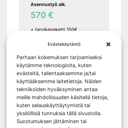
tilattu asennusta muulla
Asennustyö alk.
tavalla esim. turvakytkimellä
570 €
tai asennus suoraan
ryhmäkeskukselta
+ tarvikepaketti 150€
Käytön opastus asennuksen
yhteydessä sekä
Evästekäytäntö
takuupapereiden täyttö ja
Kokonaispaketin hinta
Parhaan kokemuksen tarjoamiseksi
rahoituksella esim 50€/kk.
luovutus
käytämme teknologioita, kuten
evästeitä, tallentaaksemme ja/tai
Tarvikepaketti sisältää:
(150€)
käyttääksemme laitetietoja. Näiden
tekniikoiden hyväksyminen antaa
Sisä- ja ulkoyksikön
meille mahdollisuuden käsitellä tietoja,
asennustyön pientarvikkeet
kuten selauskäyttäytymistä tai
Varaa ilmainen kartoituskäynti
Seinäteline BRIMP0402
yksilöllisiä tunnuksia tällä sivustolla.
TÄSTÄ
Tärinänvaimentimet
Suostumuksen jättäminen tai
Ulkoseinän läpiviennin