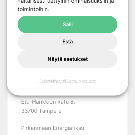
haitallisesti tiettyihin ominaisuuksiin ja
Googlearvostelut
Tyytyväisiä asiakkaita
toimintoihin.
+ 10 000
Salli
Kuluttaja- ja yritysasiakasta
Estä
Näytä asetukset
Evästekäytäntö
Tietosuojaseloste
Pirkanmaan Energiafiksu
Etu-Hankkion katu 8,
33700 Tampere
Pirkanmaan Energiafiksu