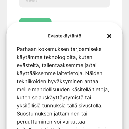
Evästekäytäntö
Lähettämällä lomakkeen, hyväksyt
tietosuojaselosteemme
.
Parhaan kokemuksen tarjoamiseksi
käytämme teknologioita, kuten
evästeitä, tallentaaksemme ja/tai
käyttääksemme laitetietoja. Näiden
tekniikoiden hyväksyminen antaa
meille mahdollisuuden käsitellä tietoja,
kuten selauskäyttäytymistä tai
yksilöllisiä tunnuksia tällä sivustolla.
Suostumuksen jättäminen tai
peruuttaminen voi vaikuttaa
4.6 / 5
96%