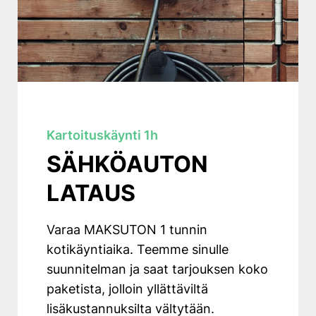
Kartoituskäynti 1h
SÄHKÖAUTON
LATAUS
Varaa MAKSUTON 1 tunnin
kotikäyntiaika. Teemme sinulle
suunnitelman ja saat tarjouksen koko
paketista, jolloin yllättäviltä
lisäkustannuksilta vältytään.