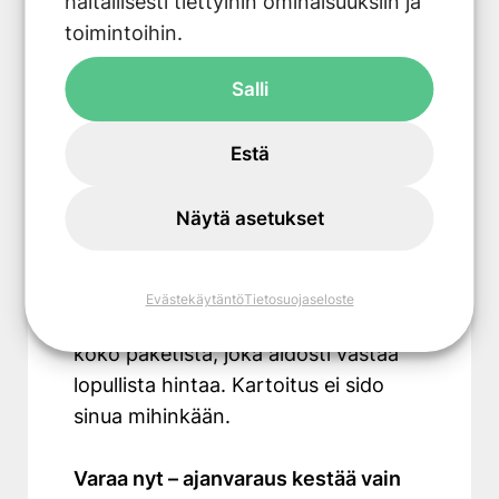
haitallisesti tiettyihin ominaisuuksiin ja
toimintoihin.
Salli
Estä
Kartoituskäynti 1,5h
AURINKOSÄHKÖ
Näytä asetukset
Varaa MAKSUTON 1,5 tunnin
kotikäyntiaika. Saat päätöksenteon
Evästekäytäntö
Tietosuojaseloste
tueksi energialaskelman ja tarjouksen
koko paketista, joka aidosti vastaa
lopullista hintaa. Kartoitus ei sido
sinua mihinkään.
Varaa nyt – ajanvaraus kestää vain