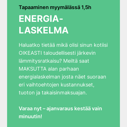
Tapaaminen myymälässä 1,5h
ENERGIA­
LASKELMA
Haluatko tietää mikä olisi sinun kotiisi
OIKEASTI taloudellisesti järkevin
lämmitysratkaisu? Meiltä saat
MAKSUTTA alan parhaan
energialaskelman josta näet suoraan
eri vaihtoehtojen kustannukset,
tuoton ja takaisinmaksuajan.
Varaa nyt – ajanvaraus kestää vain
minuutin!