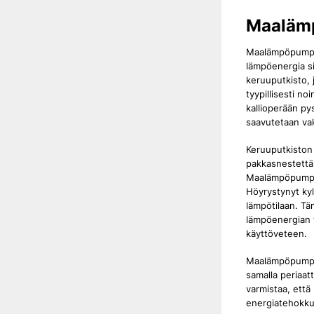
Maaläm
Maalämpöpumpun
lämpöenergia s
keruuputkisto, 
tyypillisesti n
kallioperään py
saavutetaan va
Keruuputkiston 
pakkasnestettä
Maalämpöpumpus
Höyrystynyt ky
lämpötilaan. Tä
lämpöenergian t
käyttöveteen.
Maalämpöpumppu
samalla periaat
varmistaa, että
energiatehokku