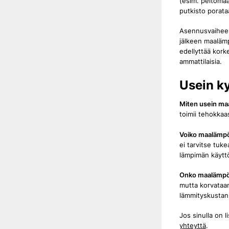
(esim. peltomaa
putkisto porata
Asennusvaihees
jälkeen maalämp
edellyttää kork
ammattilaisia.
Usein k
Miten usein ma
toimii tehokkaa
Voiko maalämpö
ei tarvitse tuk
lämpimän käytt
Onko maalämpö
mutta korvataan
lämmityskustann
Jos sinulla on 
yhteyttä
.