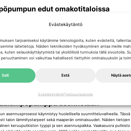
öpumpun edut omakotitaloissa
 merkittävin etu on sen poikkeuksellinen energiatehokkuus. Tämä inn
Evästekäytäntö
elmä voi vähentää lämmityskustannuksia jopa 80%, mikä tekee siitä taloud
tavan investoinnin pitkällä aikavälillä. Maalämpöpumppu hyödyntää maap
 uusiutuvaa energiaa, mikä tekee siitä ympäristöystävällisen vaihtoehdon 
muksen tarjoamiseksi käytämme teknologioita, kuten evästeitä, tallen
lmille. Tämä vähentää merkittävästi hiilidioksidipäästöjä ja edistää kestä
äksemme laitetietoja. Näiden tekniikoiden hyväksyminen antaa meille ma
oja, kuten selauskäyttäytymistä tai yksilöllisiä tunnuksia tällä sivustolla
 ovat tunnettuja myös niiden korkeasta luotettavuudesta ja vähäisest
 peruuttaminen voi vaikuttaa haitallisesti tiettyihin ominaisuuksiin ja toim
. Ne tarjoavat tasaisen ja miellyttävän lämmityksen ympäri vuoden, riip
n vaihteluista. Tämä tekee niistä erityisen sopivia Suomen vaihteleviin sä
en pitkä käyttöikä ja vähäinen huoltotarve tarkoittavat, että ne tarjoa
Salli
Estä
Näytä aset
ielenrauhaa ja kustannussäästöjä. Lisäksi niiden hiljainen toiminta ja mah
hin energiatehokkaisiin järjestelmiin, tekevät niistä monipuolisen ja mod
mmitystarpeisiin.
Evästekäytäntö
Tietosuojaseloste
maalämpöpumppu asennetaan
 asennusprosessi käynnistyy huolellisella suunnitteluvaiheella. Tässä
asti talon lämmitystarpeet sekä maaperän ominaisuudet. Näiden tietojen
alinen keruuputkiston tyyppi ja sen asennuspaikka. Vaakasuora putkisto va