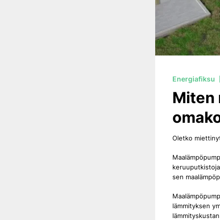
Energiafiksu
Miten
omako
Oletko miettin
Maalämpöpumppu 
keruuputkistoja
sen maalämpöpu
Maalämpöpumput 
lämmityksen ymp
lämmityskustan