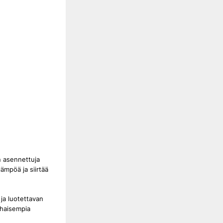
n asennettuja
ämpöä ja siirtää
ja luotettavan
lhaisempia