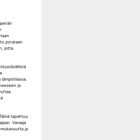
aperän
n
etaan
sto porataan
, jotta
töystävällistä
e.
 lämpötilassa.
ineeseen ja
vuttaa
kä
 Tämä tapahtuu
ajaan. Varaaja
ismukavuutta ja