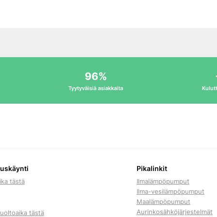
96%
Tyytyväisiä asiakkaita
Kulutt
tuskäynti
Pikalinkit
ika tästä
Ilmalämpöpumput
Ilma-vesilämpöpumput
Maalämpöpumput
Aurinkosähköjärjestelmät
uoltoaika tästä