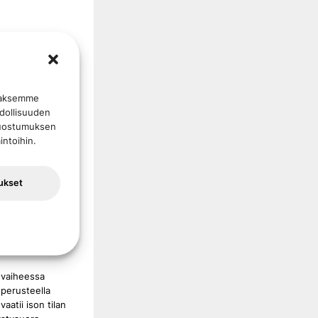
ovatiivinen
ellisesti
erään
perinteisille
taaksemme
vää kehitystä.
hdollisuuden
. Suostumuksen
ä
intoihin.
pumatta
äolosuhteisiin.
vat
ukset
dollisuus
ernin ratkaisun
 vaiheessa
 perusteella
atii ison tilan