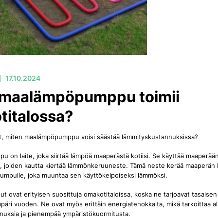
 maalämpöpumppu toimii
titalossa?
yt, miten maalämpöpumppu voisi säästää lämmityskustannuksissa?
on laite, joka siirtää lämpöä maaperästä kotiisi. Se käyttää maaperää
, joiden kautta kiertää lämmönkeruuneste. Tämä neste kerää maaperän l
mpulle, joka muuntaa sen käyttökelpoiseksi lämmöksi.
ovat erityisen suosittuja omakotitaloissa, koska ne tarjoavat tasaisen 
äri vuoden. Ne ovat myös erittäin energiatehokkaita, mikä tarkoittaa a
nuksia ja pienempää ympäristökuormitusta.