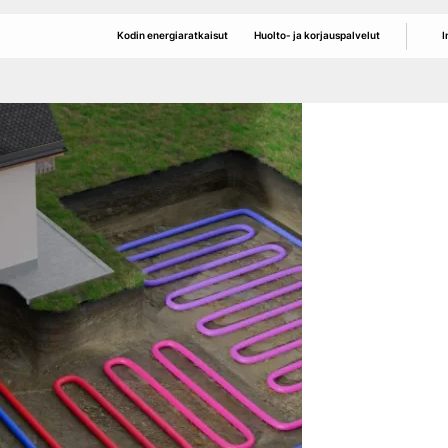
Kodin energiaratkaisut
Huolto- ja korjauspalvelut
I
Ilmalämpö
ILP tehohuolto
Y
Ilma-vesilämpö
ILP perushuolto
Info
Maalämpö
VILP perushuolto
Art
Aurinkosähkö
ILP/VILP korjaus-
ja takuutyöt
Raikas sisäilma
IV puhdistukset
Sähköautoilu