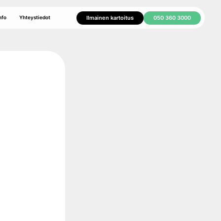
Ilmainen kartoitus
050 360 3000
nfo
Yhteystiedot
ritys
paketti
ikkelit