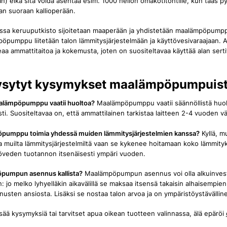
n) eikä sitä voida asentaa esim. 1000 neliön omakotitontille, kun taas p
an suoraan kallioperään.
sa keruuputkisto sijoitetaan maaperään ja yhdistetään maalämpöpump
öpumppu liitetään talon lämmitysjärjestelmään ja käyttövesivaraajaan.
eaa ammattitaitoa ja kokemusta, joten on suositeltavaa käyttää alan sertif
ysytyt kysymykset maalämpöpumpuis
alämpöpumppu vaatii huoltoa?
Maalämpöpumppu vaatii säännöllistä huolt
sti. Suositeltavaa on, että ammattilainen tarkistaa laitteen 2-4 vuoden vä
pumppu toimia yhdessä muiden lämmitysjärjestelmien kanssa?
Kyllä, m
ea muilta lämmitysjärjestelmiltä vaan se kykenee hoitamaan koko lämmit
öveden tuotannon itsenäisesti ympäri vuoden.
pumpun asennus kallista?
Maalämpöpumpun asennus voi olla alkuinvestoi
: jo melko lyhyelläkin aikavälillä se maksaa itsensä takaisin alhaisempien
usten ansiosta. Lisäksi se nostaa talon arvoa ja on ympäristöystävälline
lisää kysymyksiä tai tarvitset apua oikean tuotteen valinnassa, älä epäröi