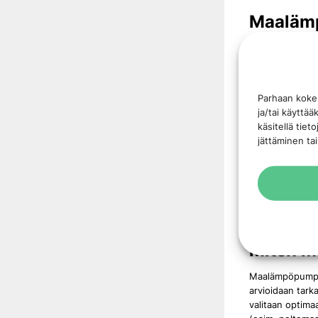
Maalämp
Maalämpöpumpun
lämmitysjärjest
erittäin kannat
varastoitunutta
Parhaan koke
lämmitysjärjeste
ja/tai käyttä
käsitellä tiet
Maalämpöpumput
jättäminen tai
huoltotarpeesta
ulkolämpötiloje
Maalämpöpumppuj
pitkäaikaista m
yhdistää ne mui
nykyaikaisiin lä
Miten 
Maalämpöpumpun
arvioidaan tark
valitaan optima