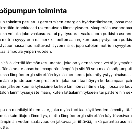
pöpumpun toiminta
 toiminta perustuu geotermisen energian hyödyntämiseen, jossa ma
iirretään tehokkaasti rakennuksen lämmitykseen. Maaperään asennetaa
joka voi olla joko vaakasuora tai pystysuora. Vaakasuora putkisto asenn
oin metrin syvyyteen esimerkiksi peltomaahan, kun taas pystysuora putki
stysuunnassa huomattavasti syvemmälle, jopa satojen metrien syvyyteen
kaa lämpötila ympäri vuoden.
sisällä kiertää lämmönkeruuneste, joka on yleensä seos vettä ja ympäris
. Tämä neste absorboi maaperän lämpöä ja siirtää sen maalämpöpumpull
sa lämpöenergia siirretään kylmäaineeseen, joka höyrystyy alhaisessa
lmäaine johdetaan kompressoriin, joka puristaa höyryn korkeampaan pa
män jälkeen kuuma kylmäaine kulkee lämmönvaihtimen läpi, jossa se luo
alon lämmitysjärjestelmään, kuten lattialämmitykseen tai pattereihin se
 on monikäyttöinen laite, joka myös tuottaa käyttöveden lämmitystä.
teella kuin tilojen lämmitys, mutta lämpöenergia siirretään käyttövesivara
 lämpimän veden saatavuus on jatkuvaa ja riittävää, mikä parantaa asum
utta.