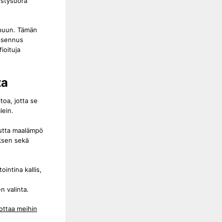
ystysuora
puun. Tämän
 Asennus
ioituja
ta
oa, jotta se
lein.
utta maalämpö
yksen sekä
ntina kallis,
n valinta.
ottaa meihin