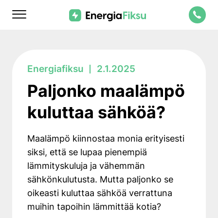
Skip
Energiafiksu
to
content
Paljonko maalämpö
kuluttaa sähköä?
Maalämpö kiinnostaa monia erityisesti
siksi, että se lupaa pienempiä
lämmityskuluja ja vähemmän
sähkönkulutusta. Mutta paljonko se
oikeasti kuluttaa sähköä verrattuna
muihin tapoihin lämmittää kotia?