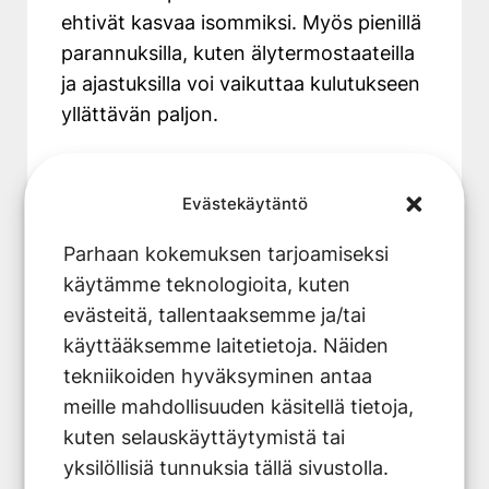
ehtivät kasvaa isommiksi. Myös pienillä
parannuksilla, kuten älytermostaateilla
ja ajastuksilla voi vaikuttaa kulutukseen
yllättävän paljon.
Lisäksi kannattaa katsoa, ettei lämpö
karkaa rakenteista. Hyvä eristys
Evästekäytäntö
vähentää lämmitystarvetta, jolloin
Parhaan kokemuksen tarjoamiseksi
maalämpö pääsee oikeuksiinsa.
käytämme teknologioita, kuten
Maalämmöllä voi säästää selvää rahaa,
evästeitä, tallentaaksemme ja/tai
kun nämä asiat ovat kunnossa.
käyttääksemme laitetietoja. Näiden
tekniikoiden hyväksyminen antaa
Miten maalämpö
meille mahdollisuuden käsitellä tietoja,
vaikuttaa
kuten selauskäyttäytymistä tai
yksilöllisiä tunnuksia tällä sivustolla.
ympäristöön?