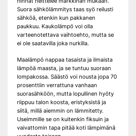
hinnat heittelee markkinan mukaan.
Suora sähkölämmitys taas syö reilusti
sähköä, etenkin kun pakkanen
paukkuu. Kaukolämpö voi olla
varteenotettava vaihtoehto, mutta se
ei ole saatavilla joka nurkilla.
Maalämpö nappaa tasaista ja ilmaista
lämpöä maasta, ja se tuntuu suoraan
lompakossa.
Säästö voi nousta jopa 70
prosenttiin verrattuna vanhaan
suorasähköön
, mutta lopullinen hyöty
riippuu talon koosta, eristyksistä ja
siitä, millä aiemmin on lämmitetty.
Useimmille se on kuitenkin fiksuin ja
vaivattomin tapa pitää koti lämpimänä