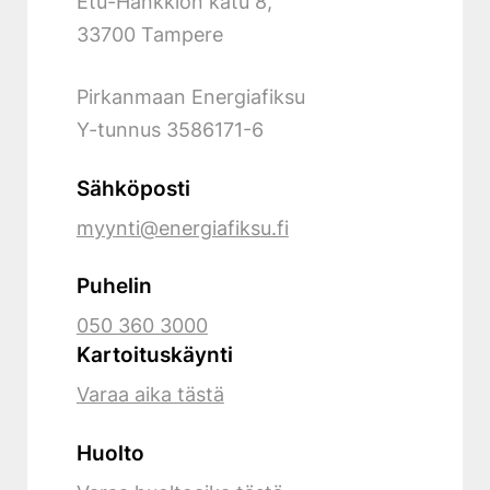
Etu-Hankkion katu 8,
33700 Tampere
Pirkanmaan Energiafiksu
Y-tunnus
3586171-6
Sähköposti
myynti@energiafiksu.fi
Puhelin
050 360 3000
Kartoituskäynti
Varaa aika tästä
Huolto