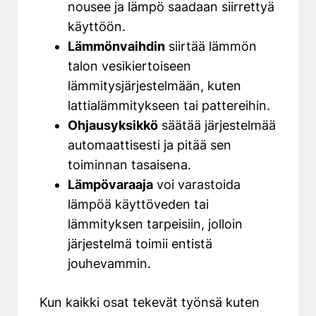
nousee ja lämpö saadaan siirrettyä
käyttöön.
Lämmönvaihdin
siirtää lämmön
talon vesikiertoiseen
lämmitysjärjestelmään, kuten
lattialämmitykseen tai pattereihin.
Ohjausyksikkö
säätää järjestelmää
automaattisesti ja pitää sen
toiminnan tasaisena.
Lämpövaraaja
voi varastoida
lämpöä käyttöveden tai
lämmityksen tarpeisiin, jolloin
järjestelmä toimii entistä
jouhevammin.
Kun kaikki osat tekevät työnsä kuten