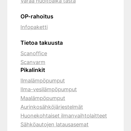
Varaa huoltoaika tästä
OP-rahoitus
Infopaketti
Tietoa takuusta
Scanoffice
Scanvarm
Pikalinkit
Ilmalämpöpumput
Ilma-vesilämpöpumput
Maalämpöpumput
Aurinkosähköjärjestelmät
Huonekohtaiset ilmanvaihtolaitteet
Sähköautojen latausasemat