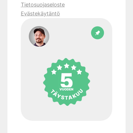
Tietosuojaseloste
Evästekäytäntö