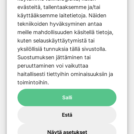
Aurinkosähkön myynti ei vaikuta
evästeitä, tallentaaksemme ja/tai
kotitalousvähennykseen. Kuitenkin
käyttääksemme laitetietoja. Näiden
aurinkopaneelien asennus- ja
tekniikoiden hyväksyminen antaa
huoltotyöt voivat oikeuttaa
meille mahdollisuuden käsitellä tietoja,
kotitalousvähennykseen, jos ne
kuten selauskäyttäytymistä tai
tehdään olemassa olevaan asuntoon tai
yksilöllisiä tunnuksia tällä sivustolla.
vapaa-ajan asuntoon.
Suostumuksen jättäminen tai
Uudisrakentamiseen liittyvät työt eivät
peruuttaminen voi vaikuttaa
ole vähennyskelpoisia.
haitallisesti tiettyihin ominaisuuksiin ja
toimintoihin.
Salli
Estä
Näytä asetukset