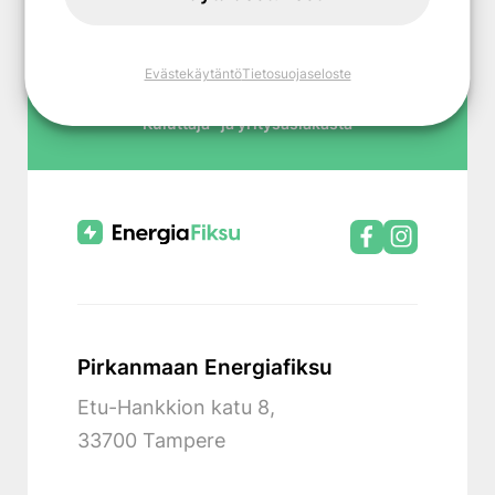
4.6 / 5
96%
Googlearvostelut
Tyytyväisiä asiakkaita
Evästekäytäntö
Tietosuojaseloste
+ 10 000
Kuluttaja- ja yritysasiakasta
Pirkanmaan Energiafiksu
Etu-Hankkion katu 8,
33700 Tampere