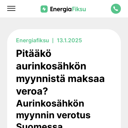
Skip
Energiafiksu
to
content
Pitääkö
aurinkosähkön
myynnistä maksaa
veroa?
Aurinkosähkön
myynnin verotus
Suomessa