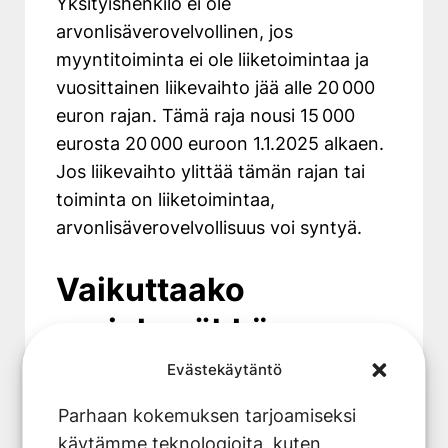
Yksityishenkilö ei ole
arvonlisäverovelvollinen, jos
myyntitoiminta ei ole liiketoimintaa ja
vuosittainen liikevaihto jää alle 20 000
euron rajan. Tämä raja nousi 15 000
eurosta 20 000 euroon 1.1.2025 alkaen.
Jos liikevaihto ylittää tämän rajan tai
toiminta on liiketoimintaa,
arvonlisäverovelvollisuus voi syntyä.​
Vaikuttaako
aurinkosähkön
myynti
Evästekäytäntö
kotitalousvähennykseen
Parhaan kokemuksen tarjoamiseksi
käytämme teknologioita, kuten