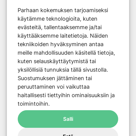
Parhaan kokemuksen tarjoamiseksi
Ammattilaisapua vaativia
käytämme teknologioita, kuten
huoltotoimenpiteitä ovat:
evästeitä, tallentaaksemme ja/tai
käyttääksemme laitetietoja. Näiden
Kaikki kylmäainepiiriin liittyvät työt
tekniikoiden hyväksyminen antaa
(vuotojen korjaus, kylmäaineen
meille mahdollisuuden käsitellä tietoja,
lisäys)
kuten selauskäyttäytymistä tai
Sähköjärjestelmän tarkistukset ja
yksilöllisiä tunnuksia tällä sivustolla.
korjaukset
Suostumuksen jättäminen tai
Kompressorin ja muiden teknisten
peruuttaminen voi vaikuttaa
komponenttien huolto
haitallisesti tiettyihin ominaisuuksiin ja
Järjestelmän paineiden säätö ja
toimintoihin.
optimointi
Ohjausjärjestelmän ohjelmointi ja
Salli
päivitys