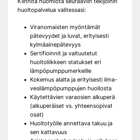
Kiinnitä huomiota seuraaviin tekijöihin
huoltopalvelua valitessasi:
Viranomaisten myöntämät
pätevyydet ja luvat, erityisesti
kylmäainepätevyys
Sertifioinnit ja valtuutetut
huoltoliikkeen statukset eri
lämpöpumppumerkeille
Kokemus alalta ja erityisesti ilma-
vesilämpöpumppujen huollosta
Käytettävien varaosien alkuperä
(alkuperäiset vs. yhteensopivat
osat)
Huoltotyölle annettava takuu ja
sen kattavuus