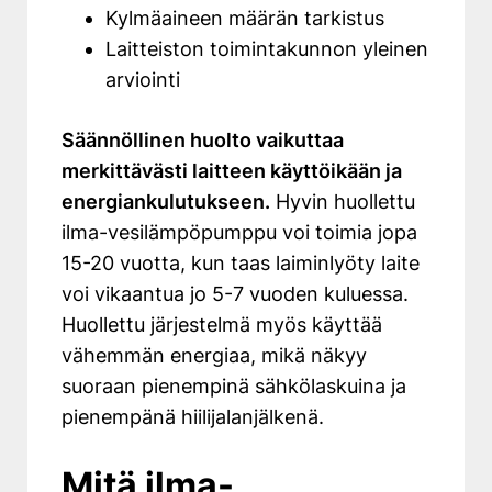
Kylmäaineen määrän tarkistus
Laitteiston toimintakunnon yleinen
arviointi
Säännöllinen huolto vaikuttaa
merkittävästi laitteen käyttöikään ja
energiankulutukseen.
Hyvin huollettu
ilma-vesilämpöpumppu voi toimia jopa
15-20 vuotta, kun taas laiminlyöty laite
voi vikaantua jo 5-7 vuoden kuluessa.
Huollettu järjestelmä myös käyttää
vähemmän energiaa, mikä näkyy
suoraan pienempinä sähkölaskuina ja
pienempänä hiilijalanjälkenä.
Mitä ilma-