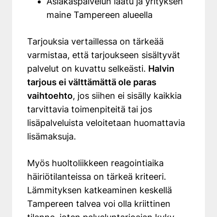
Asiakaspalvelun laatu ja yrityksen
maine Tampereen alueella
Tarjouksia vertaillessa on tärkeää
varmistaa, että tarjoukseen sisältyvät
palvelut on kuvattu selkeästi.
Halvin
tarjous ei välttämättä ole paras
vaihtoehto
, jos siihen ei sisälly kaikkia
tarvittavia toimenpiteitä tai jos
lisäpalveluista veloitetaan huomattavia
lisämaksuja.
Myös huoltoliikkeen reagointiaika
häiriötilanteissa on tärkeä kriteeri.
Lämmityksen katkeaminen keskellä
Tampereen talvea voi olla kriittinen