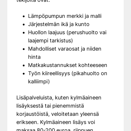
Lämpöpumpun merkki ja malli
Järjestelmän ikä ja kunto
Huollon laajuus (perushuolto vai
laajempi tarkistus)
Mahdolliset varaosat ja niiden
hinta
Matkakustannukset kohteeseen
Työn kiireellisyys (pikahuolto on
kalliimpi)
Lisäpalveluista, kuten kylmäaineen
lisäyksestä tai pienemmistä
korjaustöistä, veloitetaan yleensä
erikseen. Kylmäaineen lisäys voi
maksaa 80-200 euroa, riippuen