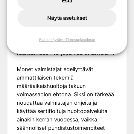
Estä
Turvallisuusnäkökulmasta katsottuna
kylmäaineiden käsittely on lain mukaan
Näytä asetukset
sallittua vain pätevöityneille
ammattilaisille. Väärin tehdyt
huoltotoimenpiteet voivat johtaa
Evästekäytäntö
Tietosuojaseloste
laitteen rikkoutumiseen, takuun
raukeamiseen tai jopa vaaratilanteisiin.
Monet valmistajat edellyttävät
ammattilaisen tekemiä
määräaikaishuoltoja takuun
voimassaolon ehtona. Siksi on tärkeää
noudattaa valmistajan ohjeita ja
käyttää sertifioituja huoltopalveluita
ainakin kerran vuodessa, vaikka
säännölliset puhdistustoimenpiteet