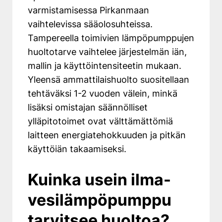
varmistamisessa Pirkanmaan
vaihtelevissa sääolosuhteissa.
Tampereella toimivien lämpöpumppujen
huoltotarve vaihtelee järjestelmän iän,
mallin ja käyttöintensiteetin mukaan.
Yleensä ammattilaishuolto suositellaan
tehtäväksi 1-2 vuoden välein, minkä
lisäksi omistajan säännölliset
ylläpitotoimet ovat välttämättömiä
laitteen energiatehokkuuden ja pitkän
käyttöiän takaamiseksi.
Kuinka usein ilma-
vesilämpöpumppu
tarvitsee huoltoa?