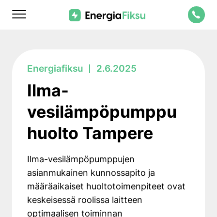
Skip
Energiafiksu
to
content
Ilma-
vesilämpöpumppu
huolto Tampere
Ilma-vesilämpöpumppujen
asianmukainen kunnossapito ja
määräaikaiset huoltotoimenpiteet ovat
keskeisessä roolissa laitteen
optimaalisen toiminnan