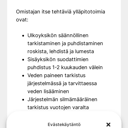
Omistajan itse tehtäviä ylläpitotoimia
ovat:
Ulkoyksikön säännöllinen
tarkistaminen ja puhdistaminen
roskista, lehdistä ja lumesta
Sisäyksikön suodattimien
puhdistus 1-2 kuukauden välein
Veden paineen tarkistus
järjestelmässä ja tarvittaessa
veden lisääminen
Järjestelmän silmämääräinen
tarkistus vuotojen varalta
Epätavallisten äänien tai toiminnan
seuraaminen
Evästekäytäntö