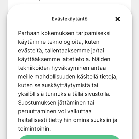
vaikutukset:
Evästekäytäntö
Pikalataus tuottaa enemmän
lämpöä, mikä voi kuluttaa akkua
Parhaan kokemuksen tarjoamiseksi
nopeammin
käytämme teknologioita, kuten
Jatkuva pikalatauksen käyttö voi
evästeitä, tallentaaksemme ja/tai
lyhentää akun elinikää
käyttääksemme laitetietoja. Näiden
Moderni akkuteknologia kestää
tekniikoiden hyväksyminen antaa
pikalatausta paremmin kuin
meille mahdollisuuden käsitellä tietoja,
aiemmin
kuten selauskäyttäytymistä tai
yksilöllisiä tunnuksia tällä sivustolla.
Energiakustannusten näkökulmasta
Suostumuksen jättäminen tai
pikalataus on yleensä kalliimpaa kuin
peruuttaminen voi vaikuttaa
kotona lataaminen. Julkisten
haitallisesti tiettyihin ominaisuuksiin ja
latausasemien hinnat vaihtelevat,
toimintoihin.
mutta ne ovat tyypillisesti korkeampia