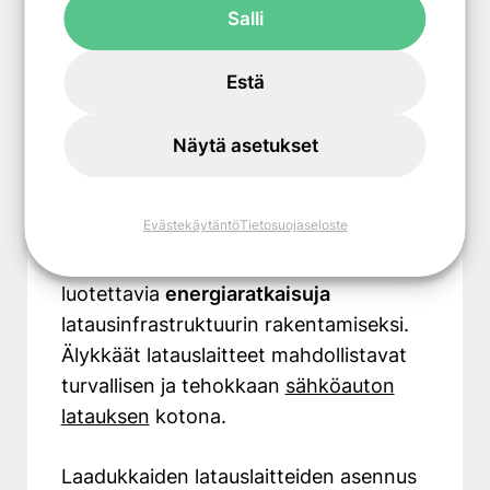
kuin kotitalouden sähkötariffit.
Salli
Energiafiksu –
Estä
asiantuntijasi
Näytä asetukset
energiaratkaisuissa
Evästekäytäntö
Tietosuojaseloste
Sähköautoilun yleistyessä yhä
useammat kotitaloudet tarvitsevat
luotettavia
energiaratkaisuja
latausinfrastruktuurin rakentamiseksi.
Älykkäät latauslaitteet mahdollistavat
turvallisen ja tehokkaan
sähköauton
latauksen
kotona.
Laadukkaiden latauslaitteiden asennus