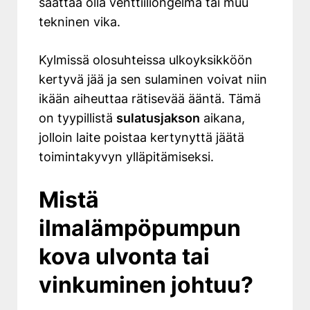
saattaa olla venttiiliongelma tai muu
tekninen vika.
Kylmissä olosuhteissa ulkoyksikköön
kertyvä jää ja sen sulaminen voivat niin
ikään aiheuttaa rätisevää ääntä. Tämä
on tyypillistä
sulatusjakson
aikana,
jolloin laite poistaa kertynyttä jäätä
toimintakyvyn ylläpitämiseksi.
Mistä
ilmalämpöpumpun
kova ulvonta tai
vinkuminen johtuu?