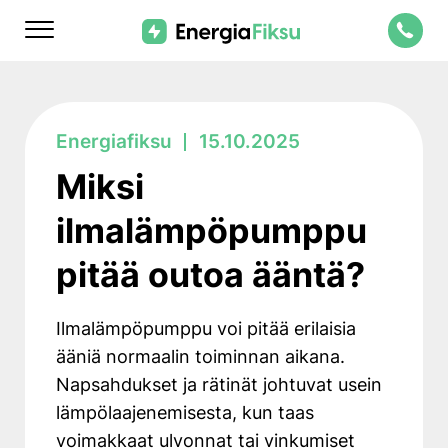
Skip
Energiafiksu
to
content
Miksi
ilmalämpöpumppu
pitää outoa ääntä?
Ilmalämpöpumppu voi pitää erilaisia
ääniä normaalin toiminnan aikana.
Napsahdukset ja rätinät johtuvat usein
lämpölaajenemisesta, kun taas
voimakkaat ulvonnat tai vinkumiset