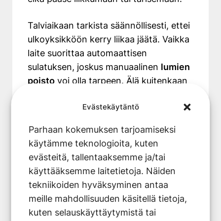
Talviaikaan tarkista säännöllisesti, ettei
ulkoyksikköön kerry liikaa jäätä. Vaikka
laite suorittaa automaattisen
sulatuksen, joskus manuaalinen
lumien
poisto
voi olla tarpeen. Älä kuitenkaan
käytä teräviä esineitä, jotka voivat
Evästekäytäntö
vahingoittaa ulkoyksikön
komponentteja.
Parhaan kokemuksen tarjoamiseksi
käytämme teknologioita, kuten
Milloin
evästeitä, tallentaaksemme ja/tai
ilmalämpöpumpun
käyttääksemme laitetietoja. Näiden
tekniikoiden hyväksyminen antaa
ääniongelmat
meille mahdollisuuden käsitellä tietoja,
vaativat
kuten selauskäyttäytymistä tai