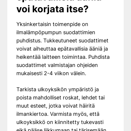
voi korjata itse?
Yksinkertaisin toimenpide on
ilmalämpöpumpun suodattimien
puhdistus. Tukkeutuneet suodattimet
voivat aiheuttaa epätavallisia ääniä ja
heikentää laitteen toimintaa. Puhdista
suodattimet valmistajan ohjeiden
mukaisesti 2-4 viikon välein.
Tarkista ulkoyksikön ympäristö ja
poista mahdolliset roskat, lehdet tai
muut esteet, jotka voivat häiritä
ilmankiertoa. Varmista myös, että
ulkoyksikkö on kiinnitetty tukevasti
eikä pääse liikkumaan tai tärisemään.