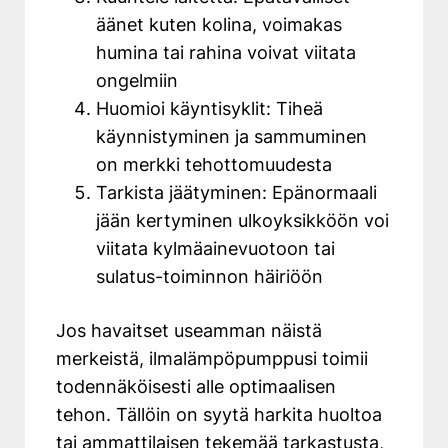
äänet kuten kolina, voimakas
humina tai rahina voivat viitata
ongelmiin
Huomioi käyntisyklit: Tiheä
käynnistyminen ja sammuminen
on merkki tehottomuudesta
Tarkista jäätyminen: Epänormaali
jään kertyminen ulkoyksikköön voi
viitata kylmäainevuotoon tai
sulatus-toiminnon häiriöön
Jos havaitset useamman näistä
merkeistä, ilmalämpöpumppusi toimii
todennäköisesti alle optimaalisen
tehon. Tällöin on syytä harkita huoltoa
tai ammattilaisen tekemää tarkastusta,