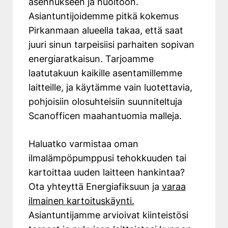
asennukseen ja huoltoon.
Asiantuntijoidemme pitkä kokemus
Pirkanmaan alueella takaa, että saat
juuri sinun tarpeisiisi parhaiten sopivan
energiaratkaisun. Tarjoamme
laatutakuun kaikille asentamillemme
laitteille, ja käytämme vain luotettavia,
pohjoisiin olosuhteisiin suunniteltuja
Scanofficen maahantuomia malleja.
Haluatko varmistaa oman
ilmalämpöpumppusi tehokkuuden tai
kartoittaa uuden laitteen hankintaa?
Ota yhteyttä Energiafiksuun ja
varaa
ilmainen kartoituskäynti.
Asiantuntijamme arvioivat kiinteistösi