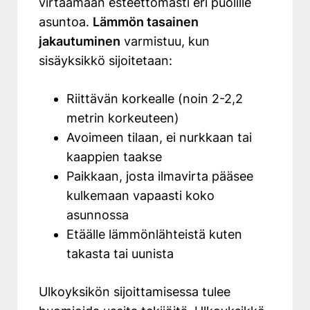
virtaamaan esteettömästi eri puolille
asuntoa.
Lämmön tasainen
jakautuminen
varmistuu, kun
sisäyksikkö sijoitetaan:
Riittävän korkealle (noin 2-2,2
metrin korkeuteen)
Avoimeen tilaan, ei nurkkaan tai
kaappien taakse
Paikkaan, josta ilmavirta pääsee
kulkemaan vapaasti koko
asunnossa
Etäälle lämmönlähteistä kuten
takasta tai uunista
Ulkoyksikön sijoittamisessa tulee