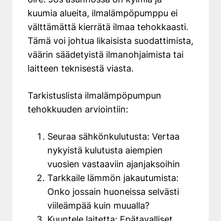
kuumia alueita, ilmalämpöpumppu ei
välttämättä kierrätä ilmaa tehokkaasti.
Tämä voi johtua likaisista suodattimista,
väärin säädetyistä ilmanohjaimista tai
laitteen teknisestä viasta.
Tarkistuslista ilmalämpöpumpun
tehokkuuden arviointiin:
Seuraa sähkönkulutusta: Vertaa
nykyistä kulutusta aiempien
vuosien vastaaviin ajanjaksoihin
Tarkkaile lämmön jakautumista:
Onko jossain huoneissa selvästi
viileämpää kuin muualla?
Kuuntele laitetta: Epätavalliset