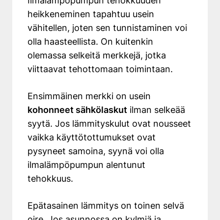
Ilmalämpöpumpun tehokkuuden
heikkeneminen tapahtuu usein
vähitellen, joten sen tunnistaminen voi
olla haasteellista. On kuitenkin
olemassa selkeitä merkkejä, jotka
viittaavat tehottomaan toimintaan.
Ensimmäinen merkki on usein
kohonneet sähkölaskut
ilman selkeää
syytä. Jos lämmityskulut ovat nousseet
vaikka käyttötottumukset ovat
pysyneet samoina, syynä voi olla
ilmalämpöpumpun alentunut
tehokkuus.
Epätasainen lämmitys on toinen selvä
oire. Jos asunnossa on kylmiä ja