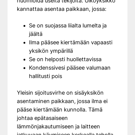
huomioida useita tekijöitä. Ulkoyksikkö
kannattaa asentaa paikkaan, jossa:
Se on suojassa liialta lumelta ja
jäältä
Ilma pääsee kiertämään vapaasti
yksikön ympärillä
Se on helposti huollettavissa
Kondenssivesi pääsee valumaan
hallitusti pois
Yleisin sijoitusvirhe on sisäyksikön
asentaminen paikkaan, jossa ilma ei
pääse kiertämään kunnolla. Tämä
johtaa epätasaiseen
lämmönjakautumiseen ja laitteen
jatkuvaan käymiseen korkealla teholla,