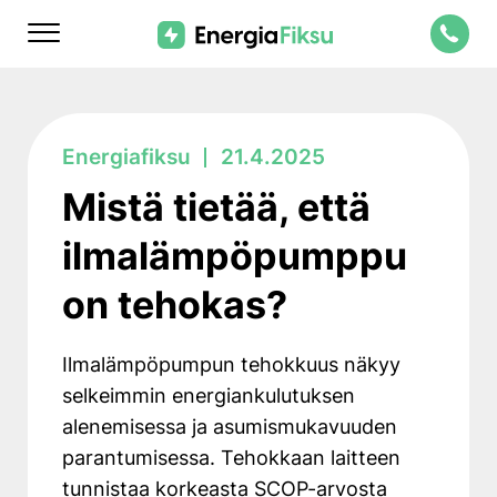
Skip
Energiafiksu
to
content
Mistä tietää, että
ilmalämpöpumppu
on tehokas?
Ilmalämpöpumpun tehokkuus näkyy
selkeimmin energiankulutuksen
alenemisessa ja asumismukavuuden
parantumisessa. Tehokkaan laitteen
tunnistaa korkeasta SCOP-arvosta