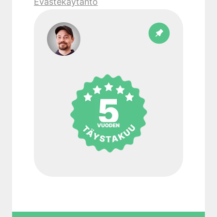
Evästekäytäntö