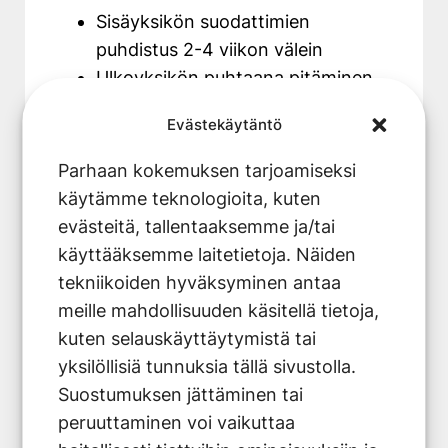
Sisäyksikön suodattimien
puhdistus 2-4 viikon välein
Ulkoyksikön puhtaana pitäminen
roskista, lehdistä ja lumesta
Evästekäytäntö
Sisäyksikön ilmanottoaukon ja
lamellien puhdistus 3-4 kuukauden
Parhaan kokemuksen tarjoamiseksi
välein
käytämme teknologioita, kuten
Kondenssiveden poistoputken
evästeitä, tallentaaksemme ja/tai
tarkistus ja puhdistus tarvittaessa
käyttääksemme laitetietoja. Näiden
tekniikoiden hyväksyminen antaa
Ammattilaisen suorittama
meille mahdollisuuden käsitellä tietoja,
perusteellinen huolto
on suositeltavaa
kuten selauskäyttäytymistä tai
tehdä säännöllisesti:
yksilöllisiä tunnuksia tällä sivustolla.
Suostumuksen jättäminen tai
Ensimmäinen perushuolto 2-3
peruuttaminen voi vaikuttaa
vuoden kuluttua asennuksesta