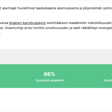
t asentajat huolehtivat laadukkaasta asennuksesta ja järjestelmän optim
 varaa
ilmainen kartoituskäynti
selvittääksesi maalämmön mahdollisuude
. Asiantuntija arvioi tonttisi soveltuvuuden ja laatii räätälöidyn energia
.
96%
Tyytyväisiä asiakkaita
Kulutt