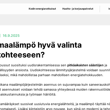
Kodin energiaratkaisut
Huolto- ja korjauspalvelut
I
Ilmalämpö
ILP tehohuolto
Y
Ilma-vesilämpö
ILP perushuolto
Info
Maalämpö
VILP perushuolto
Art
maalämpö hyvä valinta
Aurinkosähkö
ILP/VILP korjaus-
kohteeseen?
ja takuutyöt
Raikas sisäilma
ussut suosituksi uudisrakentamisessa sen
pitkäaikaisten säästöjen
ja
IV puhdistukset
llisyyden ansiosta. Uudiskohteessa lämmitysjärjestelmä voidaan suunnit
Sähköautoilu
iseksi, mikä mahdollistaa parhaan mahdollisen energiatehokkuuden.
ikana maalämpöjärjestelmän asennus on sujuvampaa kuin saneerauskohte
avat asennukset voidaan tehdä samassa yhteydessä muiden rakennustöid
iskustannuksia ja työmaan häiriöitä.
amääräykset suosivat uusiutuvia energialähteitä, ja maalämpö täyttää 
nomaisesti. Lisäksi kiinteistön arvo nousee, kun siinä on moderni ja teh