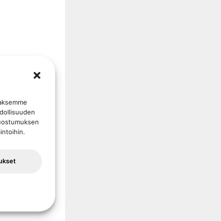
kavälillä.
taaksemme
hdollisuuden
ellisia
. Suostumuksen
intoihin.
isuihin
ukset
asennuksen.
an järjestelmän.
diskohteisiin.
tuoton ja