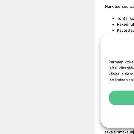
Harkitse seuraav
Tontin k
Rakennuk
Käytettäv
Haluttu 
Tulevat 
Verrattuna ilm
sähkölämmitykse
Parhaan koke
ja/tai käyttä
Ammattilaisen t
käsitellä tiet
kustannuksia. L
jättäminen tai
Energia
Maalämpöjärjes
Kokenut energia
Pirkanmaan alue
Palveluun kuulu
takaisinmaksuaj