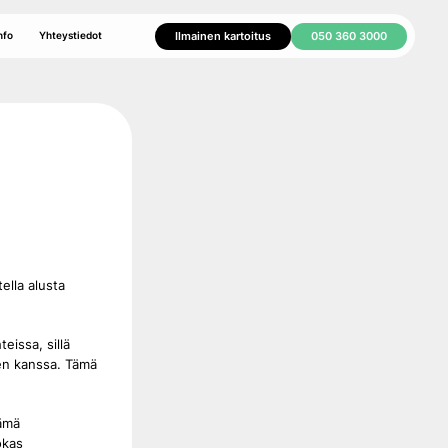
Ilmainen kartoitus
050 360 3000
nfo
Yhteystiedot
ritys
paketti
ikkelit
ella alusta
issa, sillä
en kanssa. Tämä
nämä
okas