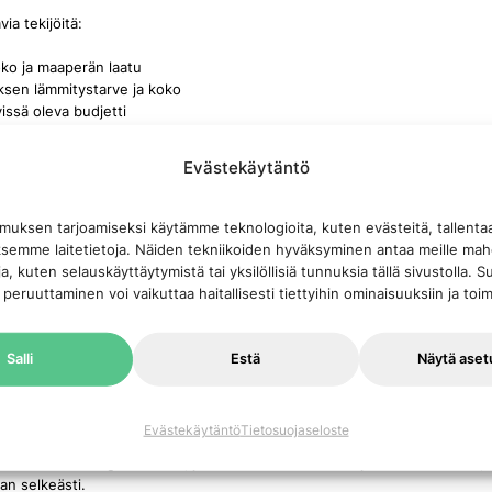
ia tekijöitä:
oko ja maaperän laatu
sen lämmitystarve ja koko
issä oleva budjetti
energiatehokkuustaso
energiakustannukset
Evästekäytäntö
alämpöpumppuihin maalämpö toimii tasaisemmin ympäri vuoden. Öljy- tai
en nähden käyttökustannukset ovat huomattavasti pienemmät pitkällä ai
muksen tarjoamiseksi käytämme teknologioita, kuten evästeitä, tallen
äksemme laitetietoja. Näiden tekniikoiden hyväksyminen antaa meille ma
ekemä energialaskelma auttaa vertailemaan eri vaihtoehtoja ja niiden tod
oja, kuten selauskäyttäytymistä tai yksilöllisiä tunnuksia tällä sivustolla
askelmasta näet suoraan takaisinmaksuajan ja pitkän aikavälin säästöt.
 peruuttaminen voi vaikuttaa haitallisesti tiettyihin ominaisuuksiin ja toim
fiksun asiantuntija-apu maalämpöratka
Salli
Estä
Näytä aset
telmän onnistunut toteutus vaatii
oikean mitoituksen
ja ammattimaisen 
ratkaisujen asiantuntija auttaa valitsemaan juuri sinun kohteellesi sopiv
Evästekäytäntö
Tietosuojaseloste
ella toimiva Energiafiksu tarjoaa kokonaisvaltaisia
maalämpöratkaisuja
uu
u ilmainen energialaskelma, josta näet eri vaihtoehtojen kustannukset, 
an selkeästi.