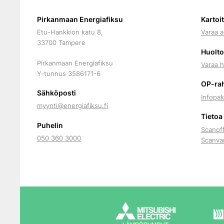
Pirkanmaan Energiafiksu
Kartoi
Etu-Hankkion katu 8,
Varaa a
33700 Tampere
Huolto
Pirkanmaan Energiafiksu
Varaa h
Y-tunnus
3586171-6
OP-ra
Sähköposti
Infopak
myynti@energiafiksu.fi
Tietoa
Puhelin
Scanof
050 360 3000
Scanva