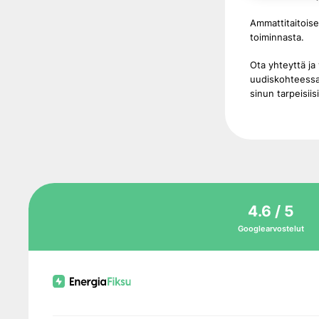
Ammattitaitoise
toiminnasta.
Ota yhteyttä ja
uudiskohteessasi
sinun tarpeisiisi
4.6 / 5
Googlearvostelut