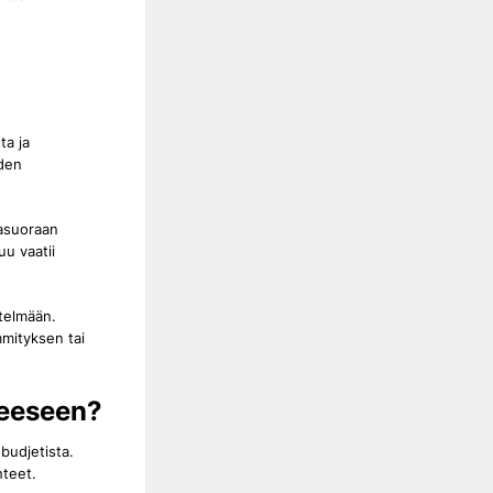
ta ja
oden
kasuoraan
uu vaatii
telmään.
mmityksen tai
teeseen?
budjetista.
hteet.