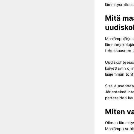
lämmitysratkais
Mitä ma
uudisko
Maalämpöjärje
lämmönjakelujä
tehokkaaseen l
Uudiskohteessa
kaivettaviin oji
laajemman tont
Sisälle asenne
Järjestelmä int
pattereiden kau
Miten v
Oikean lämmitys
Maalämpö sopii 