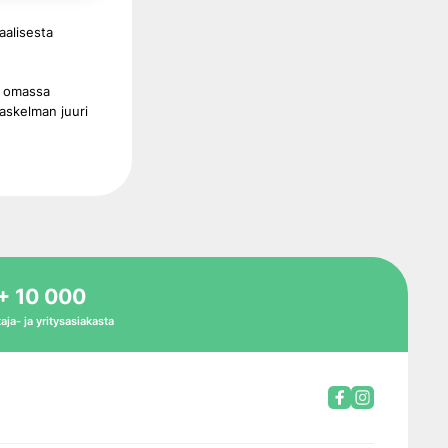
aalisesta
t omassa
laskelman juuri
+ 10 000
aja- ja yritysasiakasta