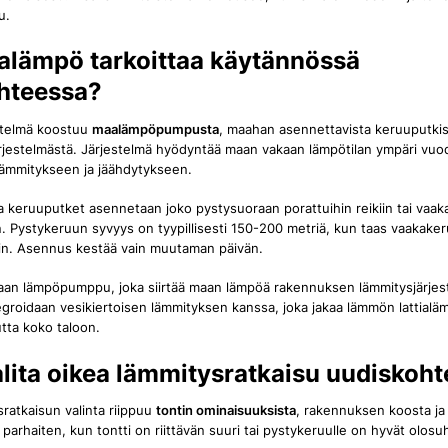
u.
alämpö tarkoittaa käytännössä
hteessa?
stelmä koostuu
maalämpöpumpusta
, maahan asennettavista keruuputkis
rjestelmästä. Järjestelmä hyödyntää maan vakaan lämpötilan ympäri vu
ämmitykseen ja jäähdytykseen.
 keruuputket asennetaan joko pystysuoraan porattuihin reikiin tai vaa
in. Pystykeruun syvyys on tyypillisesti 150-200 metriä, kun taas vaakaker
in. Asennus kestää vain muutaman päivän.
taan lämpöpumppu, joka siirtää maan lämpöä rakennuksen lämmitysjärjes
egroidaan vesikiertoisen lämmityksen kanssa, joka jakaa lämmön lattialä
tta koko taloon.
alita oikea lämmitysratkaisu uudiskoh
ratkaisun valinta riippuu
tontin ominaisuuksista
, rakennuksen koosta ja 
parhaiten, kun tontti on riittävän suuri tai pystykeruulle on hyvät olosu