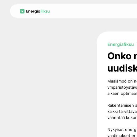
Skip
to
content
Energiafiksu
Onko 
uudis
Maalämpö on no
ympäristöystävä
alkaen optimaal
Rakentamisen a
kaikki tarvitt
vähentää kokona
Nykyiset energi
vaatimukset eri