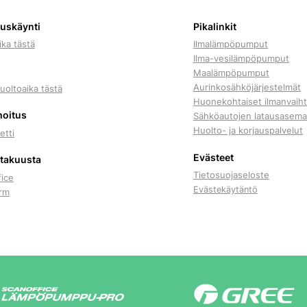
tuskäynti
Pikalinkit
ika tästä
Ilmalämpöpumput
Ilma-vesilämpöpumput
Maalämpöpumput
Aurinkosähköjärjestelmät
uoltoaika tästä
Huonekohtaiset ilmanvaiht
hoitus
Sähköautojen latausasema
Huolto- ja korjauspalvelut
etti
Evästeet
 takuusta
Tietosuojaseloste
fice
Evästekäytäntö
rm